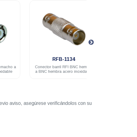
.
.
RFB-1134
RFB-113
a
Conector barril RFI BNC hembra
Conector adaptador
a BNC hembra acero inoxidable
hembra a PL-259 / 
acero inoxida
evio aviso, asegúrese verificándolos con su