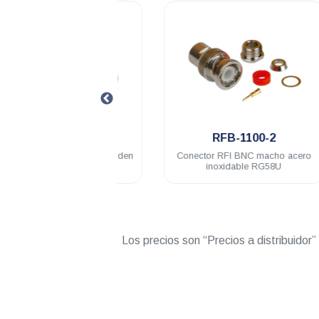
.
.
FB-1101-1SI
RFB-1100-2
 RFI BNC macho Belden
Conector RFI BNC macho acero
9913
inoxidable RG58U
Los precios son “Precios a distribuidor