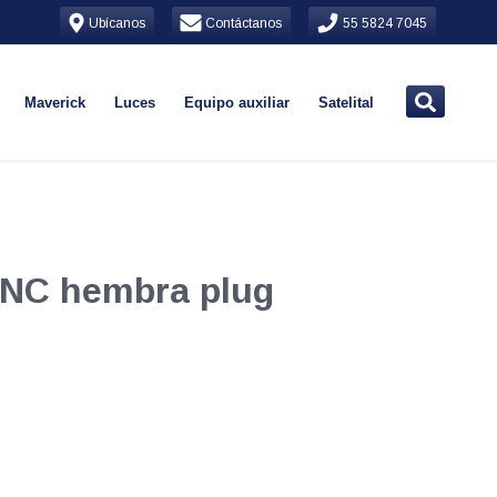
Ubícanos
Contáctanos
55 5824 7045
Maverick
Luces
Equipo auxiliar
Satelital
BNC hembra plug