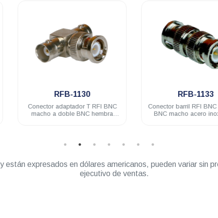
.
.
RFB-1130
RFB-1133
Conector adaptador T RFI BNC
Conector barril RFI BNC macho 
macho a doble BNC hembra
BNC macho acero inoxidable
acero inoxidable
” y están expresados en dólares americanos, pueden variar sin pr
ejecutivo de ventas.