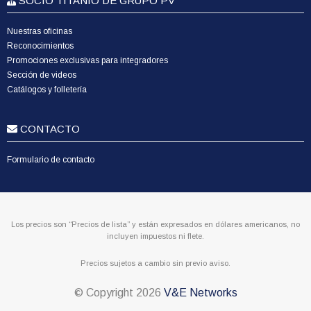
SOCIO TITANIO DE GRUPO PV
Nuestras oficinas
Reconocimientos
Promociones exclusivas para integradores
Sección de videos
Catálogos y folletería
CONTACTO
Formulario de contacto
Los precios son “Precios de lista” y están expresados en dólares americanos, no
incluyen impuestos ni flete.
Precios sujetos a cambio sin previo aviso.
© Copyright
2026
V&E Networks