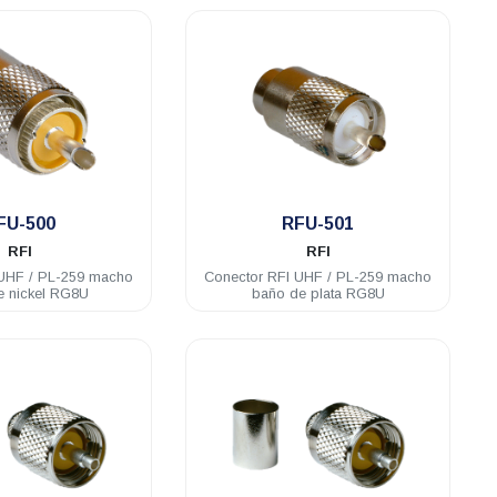
.
.
FU-500
RFU-501
RFI
RFI
 UHF / PL-259 macho
Conector RFI UHF / PL-259 macho
e nickel RG8U
baño de plata RG8U