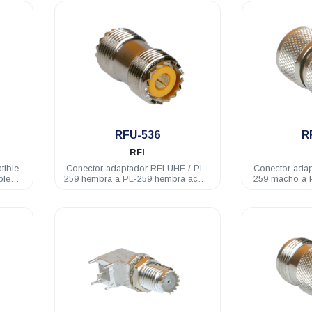
.
RFU-536
R
RFI
tible
Conector adaptador RFI UHF / PL-
Conector adapt
ble
259 hembra a PL-259 hembra acero
259 macho a PL-259 macho acero
inoxidable
in