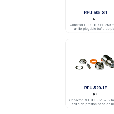
.
RFU-505-ST
RFI
Conector RFI UHF / PL-259 
anillo plegable baño de pl
RG58U
.
RFU-520-1E
RFI
Conector RFI UHF / PL-259 
anillo de presion baño de ni
RG58U