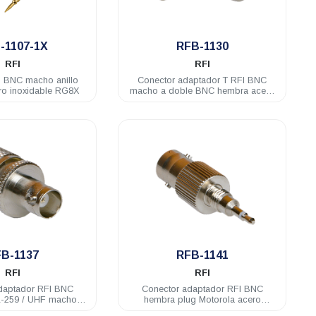
.
.
-1107-1X
RFB-1130
RFI
RFI
I BNC macho anillo
Conector adaptador T RFI BNC
ro inoxidable RG8X
macho a doble BNC hembra acero
inoxidable
.
.
B-1137
RFB-1141
RFI
RFI
daptador RFI BNC
Conector adaptador RFI BNC
L-259 / UHF macho
hembra plug Motorola acero
 inoxidable
inoxidable