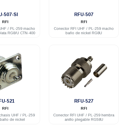
.
.
U-507-SI
RFU-507
RFI
RFI
 UHF / PL-259 macho
Conector RFI UHF / PL-259 macho
plata RG8/U CTN-400
baño de nickel RG8U
.
.
FU-521
RFU-527
RFI
RFI
chasis UHF / PL-259
Conector RFI UHF / PL-259 hembra
baño de nickel
anillo plegable RG58U