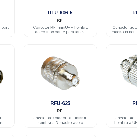
.
RFU-606-5
R
RFI
 para
Conector RFI miniUHF hembra
Conector ada
acero inoxidable para tarjeta
macho N hemb
.
RFU-625
R
RFI
iUHF
Conector adaptador RFI miniUHF
Conector ada
ro
hembra a N macho acero
hembra a U
inoxidable
acero