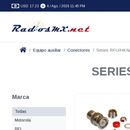
USD: 17.23
6 / Ago. / 2026 11:45 PM
Equipo auxiliar
Conectores
Series RFU/HK
SERIE
Marca
Todas
Motorola
RFI