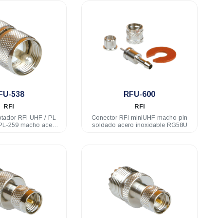
.
.
FU-538
RFU-600
RFI
RFI
ador RFI UHF / PL-
Conector RFI miniUHF macho pin
soldado acero inoxidable RG58U
oxidable