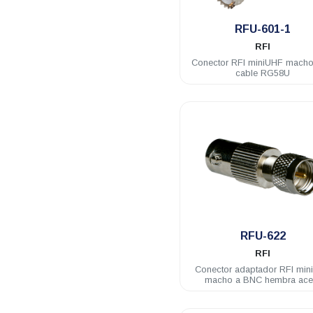
.
RFU-601-1
RFI
Conector RFI miniUHF macho
cable RG58U
.
RFU-622
RFI
Conector adaptador RFI min
macho a BNC hembra ace
inoxidable