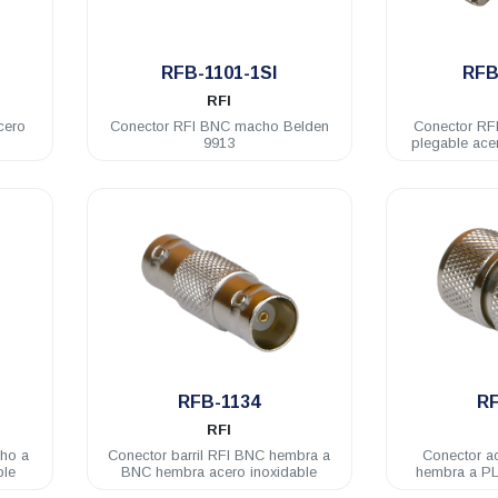
.
RFB-1101-1SI
RFB
RFI
cero
Conector RFI BNC macho Belden
Conector RF
9913
plegable ace
.
RFB-1134
RF
RFI
cho a
Conector barril RFI BNC hembra a
Conector a
ble
BNC hembra acero inoxidable
hembra a P
acero