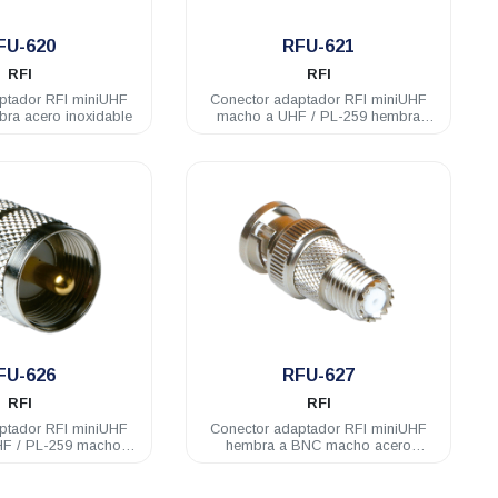
.
.
FU-620
RFU-621
RFI
RFI
ptador RFI miniUHF
Conector adaptador RFI miniUHF
ra acero inoxidable
macho a UHF / PL-259 hembra
acero inoxidable
.
.
FU-626
RFU-627
RFI
RFI
ptador RFI miniUHF
Conector adaptador RFI miniUHF
HF / PL-259 macho
hembra a BNC macho acero
 inoxidable
inoxidable