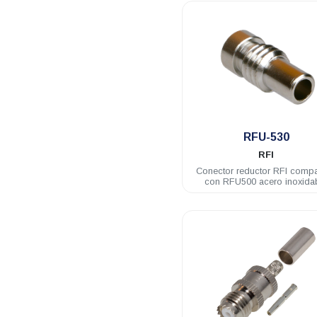
.
RFU-530
RFI
Conector reductor RFI compa
con RFU500 acero inoxida
RG58U