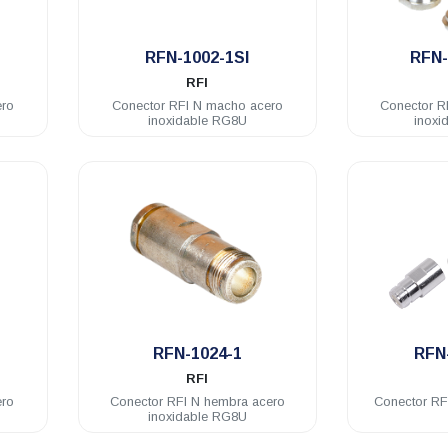
.
RFN-1002-1SI
RFN-
RFI
ero
Conector RFI N macho acero
Conector R
inoxidable RG8U
inoxi
.
RFN-1024-1
RFN
RFI
ero
Conector RFI N hembra acero
Conector RF
inoxidable RG8U