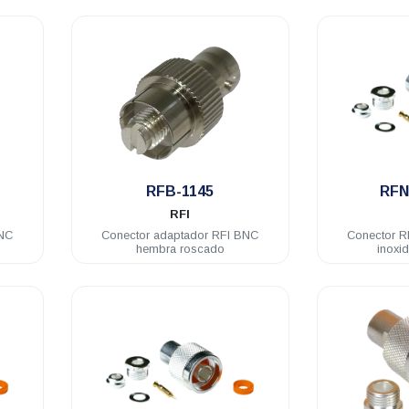
.
RFB-1145
RFN
RFI
BNC
Conector adaptador RFI BNC
Conector R
hembra roscado
inoxi