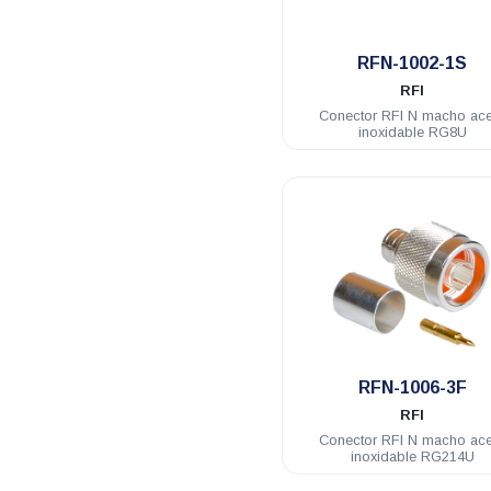
.
RFN-1002-1S
RFI
Conector RFI N macho ac
inoxidable RG8U
.
RFN-1006-3F
RFI
Conector RFI N macho ac
inoxidable RG214U