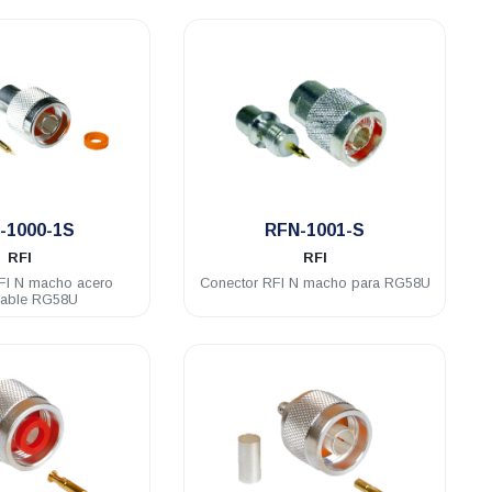
.
.
-1000-1S
RFN-1001-S
RFI
RFI
FI N macho acero
Conector RFI N macho para RG58U
dable RG58U