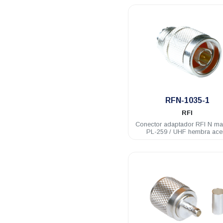
.
RFN-1035-1
RFI
Conector adaptador RFI N m
PL-259 / UHF hembra ace
inoxidable