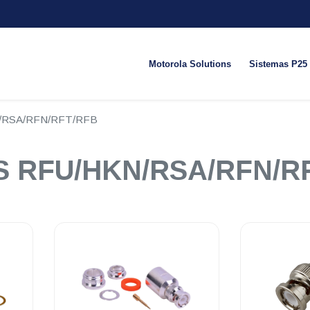
Motorola Solutions
Sistemas P25
N/RSA/RFN/RFT/RFB
S RFU/HKN/RSA/RFN/R