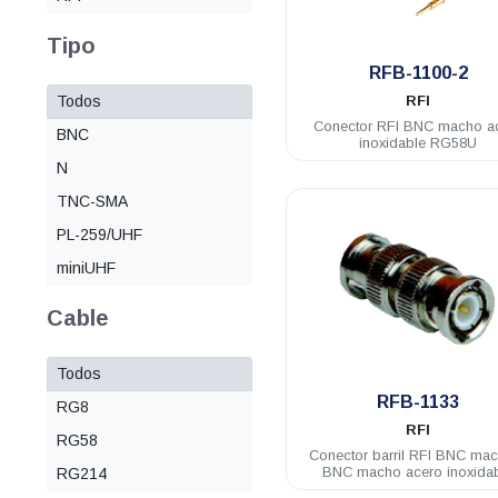
Tipo
.
RFB-1100-2
Todos
RFI
Conector RFI BNC macho a
BNC
inoxidable RG58U
N
TNC-SMA
PL-259/UHF
miniUHF
Cable
Todos
.
RFB-1133
RG8
RFI
RG58
Conector barril RFI BNC ma
BNC macho acero inoxida
RG214