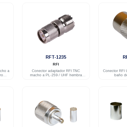
.
RFT-1235
R
RFI
acho a
Conector adaptador RFI TNC
Conector RFI
ro
macho a PL-259 / UHF hembra
baño d
acero inoxidable