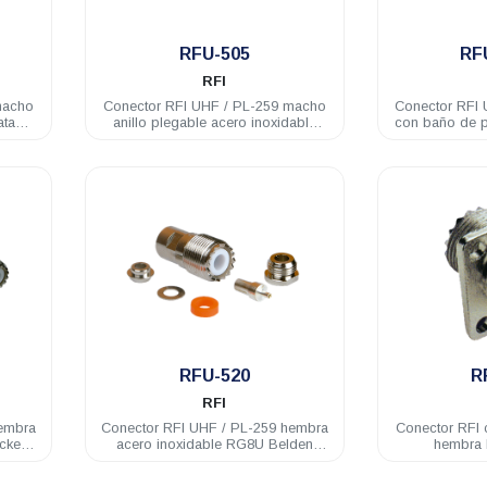
.
RFU-505
RF
RFI
macho
Conector RFI UHF / PL-259 macho
Conector RFI
ata
anillo plegable acero inoxidable
con baño de 
RG58U
.
RFU-520
R
RFI
hembra
Conector RFI UHF / PL-259 hembra
Conector RFI 
ckel
acero inoxidable RG8U Belden
hembra 
9913