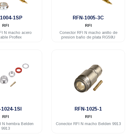
.
.
1004-1SP
RFN-1005-3C
RFI
RFI
FI N macho acero
Conector RFI N macho anillo de
dable Proflex
presion baño de plata RG58U
.
.
-1024-1SI
RFN-1025-1
RFI
RFI
I N hembra Belden
Conector RFI N macho Belden 9913
9913