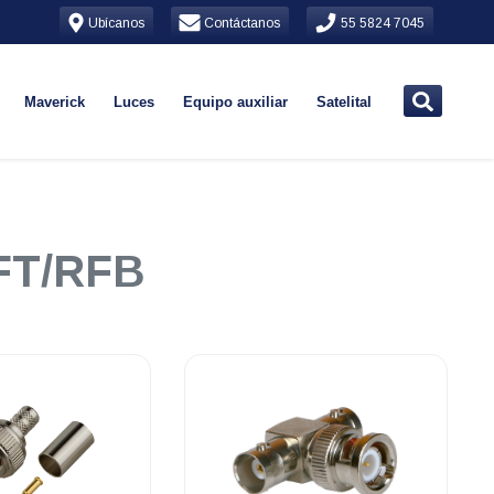
Ubícanos
Contáctanos
55 5824 7045
Maverick
Luces
Equipo auxiliar
Satelital
FT/RFB