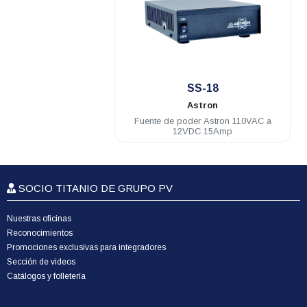
.
SS-18
Astron
Fuente de poder Astron 110VAC a
12VDC 15Amp
SOCIO TITANIO DE GRUPO PV
Nuestras oficinas
Reconocimientos
Promociones exclusivas para integradores
Sección de videos
Catálogos y folletería