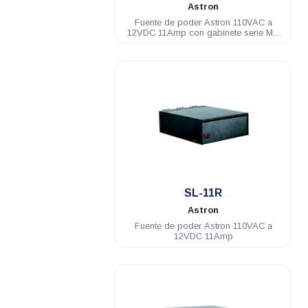
Astron
Fuente de poder Astron 110VAC a
12VDC 11Amp con gabinete serie M y
GM
.
SL-11R
Astron
Fuente de poder Astron 110VAC a
12VDC 11Amp