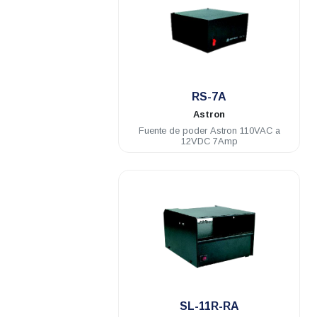
.
RS-7A
Astron
Fuente de poder Astron 110VAC a
12VDC 7Amp
.
SL-11R-RA