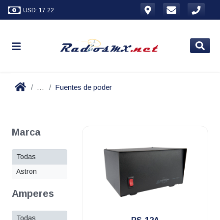
USD: 17.22
...
Fuentes de poder
Marca
Todas
Astron
Amperes
.
Todas