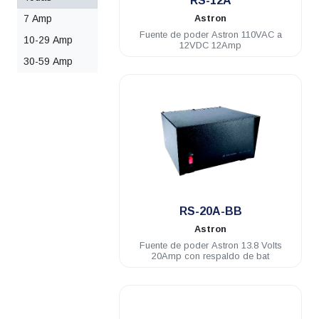
RS-12A
7 Amp
Astron
Fuente de poder Astron 110VAC a
10-29 Amp
12VDC 12Amp
30-59 Amp
.
RS-20A-BB
Astron
Fuente de poder Astron 13.8 Volts
20Amp con respaldo de bat