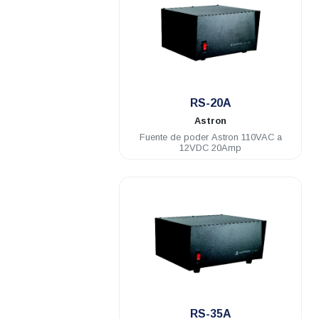
.
RS-20A
Astron
Fuente de poder Astron 110VAC a
12VDC 20Amp
.
RS-35A