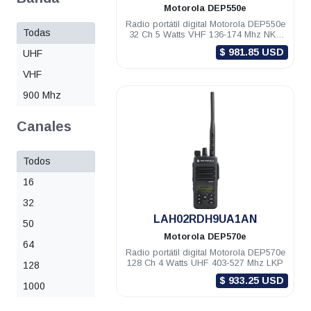
Motorola
DEP550e
Radio portátil digital Motorola DEP550e
Todas
32 Ch 5 Watts VHF 136-174 Mhz NKP
TIA
$ 981.85 USD
UHF
VHF
900 Mhz
Canales
Todos
16
32
.
LAH02RDH9UA1AN
50
Motorola
DEP570e
64
Radio portátil digital Motorola DEP570e
128 Ch 4 Watts UHF 403-527 Mhz LKP
128
$ 933.25 USD
1000