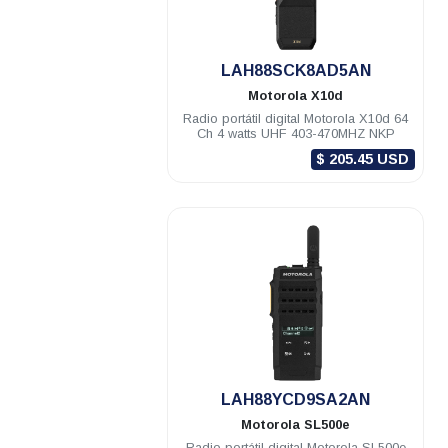
.
LAH88SCK8AD5AN
Motorola
X10d
Radio portátil digital Motorola X10d 64
Ch 4 watts UHF 403-470MHZ NKP
$ 205.45 USD
.
LAH88YCD9SA2AN
Motorola
SL500e
Radio portátil digital Motorola SL500e