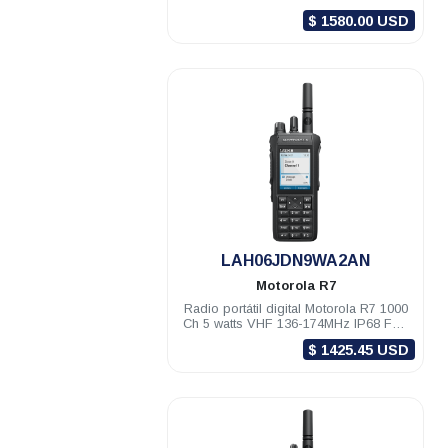
TIA Compatible
$ 1580.00 USD
.
LAH06JDN9WA2AN
Motorola
R7
Radio portátil digital Motorola R7 1000
Ch 5 watts VHF 136-174MHz IP68 FKP
Compatible
$ 1425.45 USD