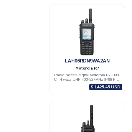
.
LAH06RDN9WA2AN
Motorola
R7
Radio portátil digital Motorola R7 1000
Ch 4 watts UHF 400-527MHz IP68 FKP
Compatible
$ 1425.45 USD