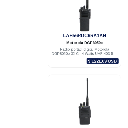
.
LAH56RDC9RA1AN
Motorola
DGP8050e
Radio portátil digital Motorola
DGP8050e 32 Ch 4 Watts UHF 403-527
Mhz c/gps NKP
$ 1221.09 USD
.