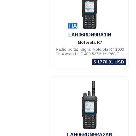
.
LAH06RDN9RA1IN
Motorola
R7
Radio portátil digital Motorola R7 1000
Ch 4 watts UHF 400-527MHz IP68 FKP
TIA Habilitado
$ 1770.91 USD
.
LAH06RDN9RA2AN