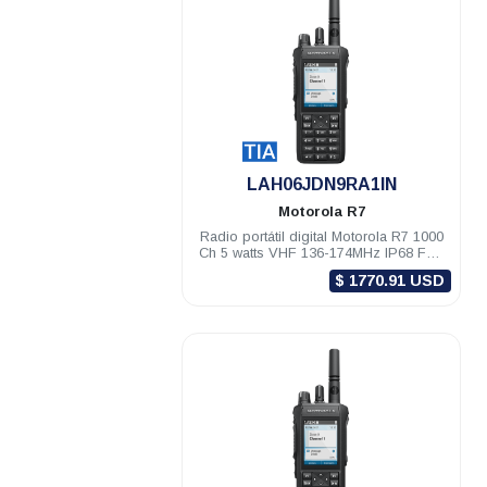
.
LAH06JDN9RA1IN
Motorola
R7
Radio portátil digital Motorola R7 1000
Ch 5 watts VHF 136-174MHz IP68 FKP
TIA Habilitado
$ 1770.91 USD