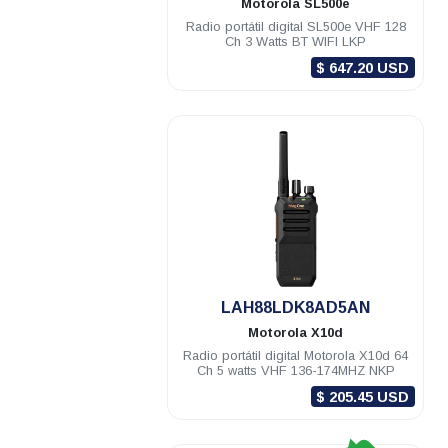
Motorola
SL500e
Radio portátil digital SL500e VHF 128
Ch 3 Watts BT WIFI LKP
$ 647.20 USD
.
LAH88LDK8AD5AN
Motorola
X10d
Radio portátil digital Motorola X10d 64
Ch 5 watts VHF 136-174MHZ NKP
$ 205.45 USD