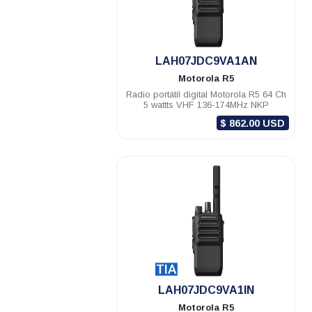
.
LAH07JDC9VA1AN
Motorola
R5
Radio portátil digital Motorola R5 64 Ch
5 wattts VHF 136-174MHz NKP
$ 862.00 USD
.
LAH07JDC9VA1IN
Motorola
R5