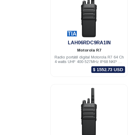
.
LAH06RDC9RA1IN
Motorola
R7
Radio portátil digital Motorola R7 64 Ch
4 watts UHF 400-527MHz IP68 NKP TIA
Habilitado
$ 1552.73 USD