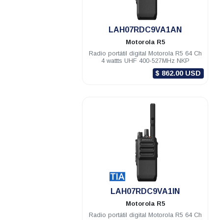
.
LAH07RDC9VA1AN
Motorola
R5
Radio portátil digital Motorola R5 64 Ch
4 wattts UHF 400-527MHz NKP
$ 862.00 USD
.
LAH07RDC9VA1IN
Motorola
R5
Radio portátil digital Motorola R5 64 Ch