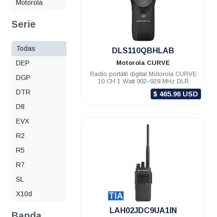
Motorola
Serie
Todas
.
DLS110QBHLAB
DEP
Motorola
CURVE
Radio portátil digital Motorola CURVE
DGP
10 CH 1 Watt 902–928 MHz DLR
DTR
$ 465.96 USD
D8
EVX
R2
R5
R7
SL
X10d
.
LAH02JDC9UA1IN
Banda