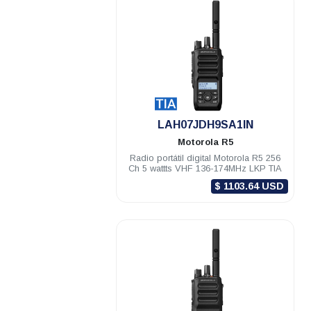
.
LAH07JDH9SA1IN
Motorola
R5
Radio portátil digital Motorola R5 256
Ch 5 wattts VHF 136-174MHz LKP TIA
$ 1103.64 USD