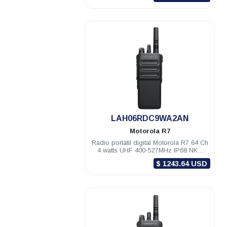
.
LAH06RDC9WA2AN
Motorola
R7
Radio portátil digital Motorola R7 64 Ch
4 watts UHF 400-527MHz IP68 NKP
Compatible
$ 1243.64 USD