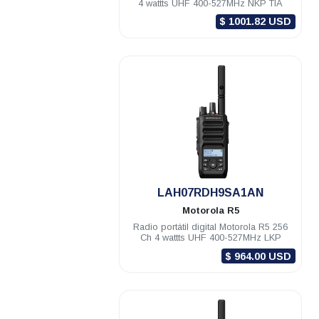
4 wattts UHF 400-527MHz NKP TIA
$ 1001.82 USD
.
LAH07RDH9SA1AN
Motorola
R5
Radio portátil digital Motorola R5 256
Ch 4 wattts UHF 400-527MHz LKP
$ 964.00 USD