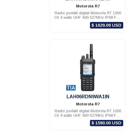
Motorola
R7
Radio portátil digital Motorola R7 1000
Ch 4 watts UHF 400-527MHz IP68 FKP
Habilitado
$ 1629.09 USD
.
LAH06RDN9WA1IN
Motorola
R7
Radio portátil digital Motorola R7 1000
Ch 4 watts UHF 400-527MHz IP68 FKP
TIA Compatible
$ 1580.00 USD