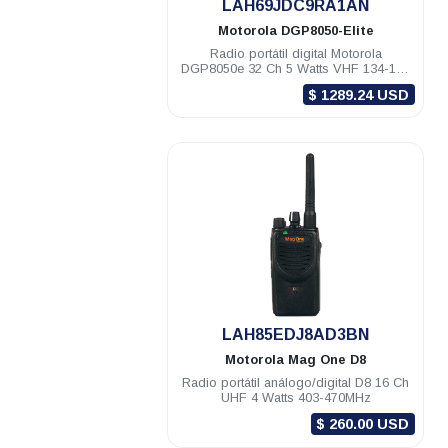
LAH69JDC9RA1AN
Motorola
DGP8050-Elite
Radio portátil digital Motorola
DGP8050e 32 Ch 5 Watts VHF 134-174
Mhz c/gps Elite NKP
$ 1289.24 USD
.
LAH85EDJ8AD3BN
Motorola
Mag One D8
Radio portátil análogo/digital D8 16 Ch
UHF 4 Watts 403-470MHz
$ 260.00 USD