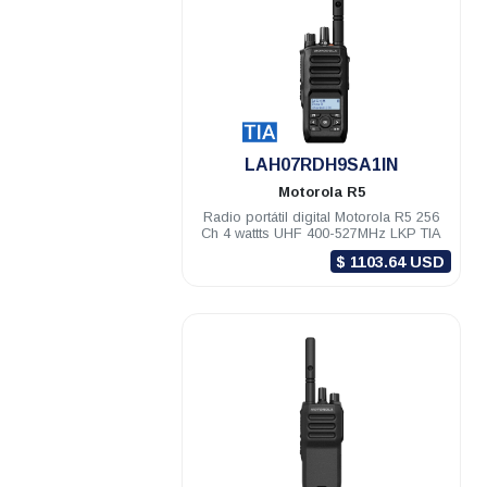
.
LAH07RDH9SA1IN
Motorola
R5
Radio portátil digital Motorola R5 256
Ch 4 wattts UHF 400-527MHz LKP TIA
$ 1103.64 USD