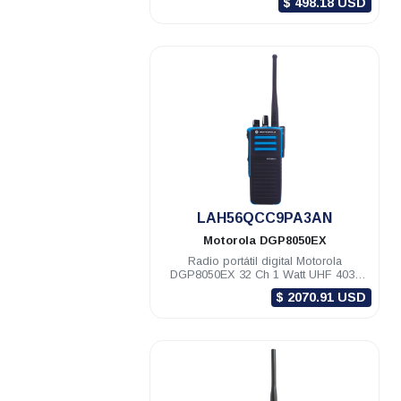
$ 498.18 USD
.
LAH56QCC9PA3AN
Motorola
DGP8050EX
Radio portátil digital Motorola
DGP8050EX 32 Ch 1 Watt UHF 403-
470 Mhz c/gps NKP EX
$ 2070.91 USD