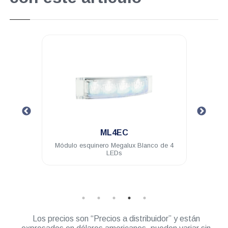
.
ML4EC
de 4
Módulo esquinero Megalux Blanco de 4
Torr
LEDs
Roj
Los precios son “Precios a distribuidor” y están