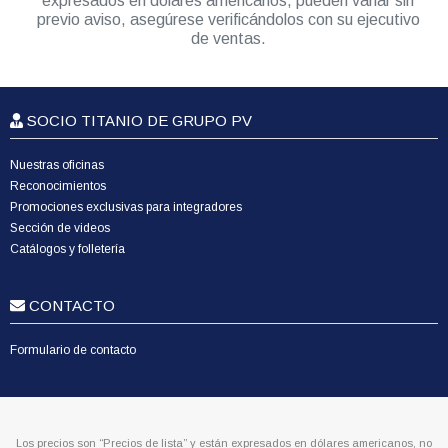
expresados en dólares americanos, pueden variar sin
previo aviso, asegúrese verificándolos con su ejecutivo
de ventas.
SOCIO TITANIO DE GRUPO PV
Nuestras oficinas
Reconocimientos
Promociones exclusivas para integradores
Sección de videos
Catálogos y folletería
CONTACTO
Formulario de contacto
Los precios son “Precios de lista” y están expresados en dólares americanos, no