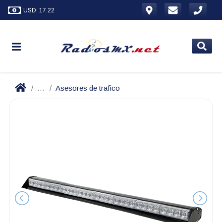
USD: 17.22
...
Asesores de trafico