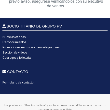
previo aviso, asegúrese verificándolos con su ejecutivo
de ventas.
SOCIO TITANIO DE GRUPO PV
Nuestras oficinas
Reconocimientos
Promociones exclusivas para integradores
Sección de videos
Catálogos y folletería
CONTACTO
Formulario de contacto
Los precios son “Precios de lista” y están expresados en dólares americanos, no
incluyen impuestos ni flete.