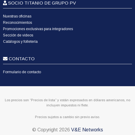
SOCIO TITANIO DE GRUPO PV
Nuestras oficinas
Reconocimientos
Promociones exclusivas para integradores
Sección de videos
Catálogos y folletería
CONTACTO
Formulario de contacto
Los precios son “Precios de lista” y están expresados en dólares americanos, no
incluyen impuestos ni flete.
Precios sujetos a cambio sin previo aviso.
© Copyright
2026
V&E Networks