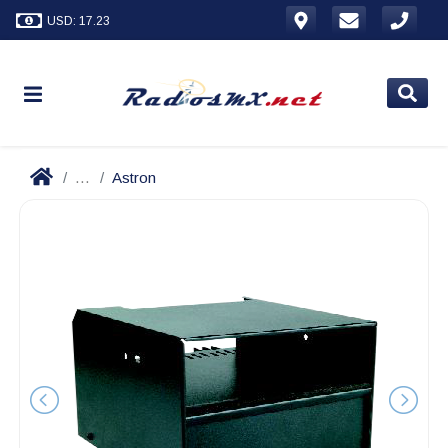
USD: 17.23
...
Astron