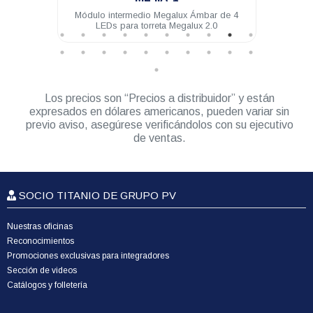
4 LEDs
Módulo intermedio Megalux Ámbar de 4
Mód
LEDs para torreta Megalux 2.0
Los precios son “Precios a distribuidor” y están
expresados en dólares americanos, pueden variar sin
previo aviso, asegúrese verificándolos con su ejecutivo
de ventas.
SOCIO TITANIO DE GRUPO PV
Nuestras oficinas
Reconocimientos
Promociones exclusivas para integradores
Sección de videos
Catálogos y folletería