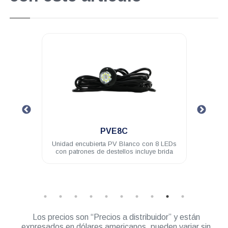
.
PVE8C
or 40°
Unidad encubierta PV Blanco con 8 LEDs
Un
con patrones de destellos incluye brida
Módu
Los precios son “Precios a distribuidor” y están
expresados en dólares americanos, pueden variar sin