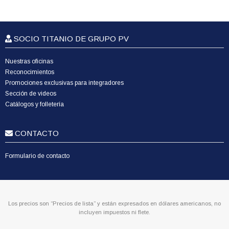
SOCIO TITANIO DE GRUPO PV
Nuestras oficinas
Reconocimientos
Promociones exclusivas para integradores
Sección de videos
Catálogos y folletería
CONTACTO
Formulario de contacto
Los precios son “Precios de lista” y están expresados en dólares americanos, no
incluyen impuestos ni flete.