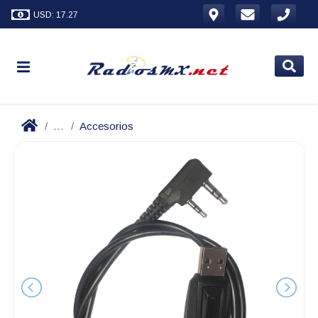
USD: 17.27
...
Accesorios