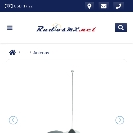
USD: 17.22
...
Antenas