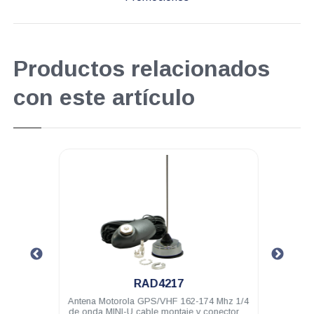
Productos relacionados
con este artículo
.
RAD4217
.8Mhz
Antena Motorola GPS/VHF 162-174 Mhz 1/4
Anten
aje y
de onda MINI-U cable montaje y conectores
de on