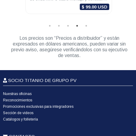
DGM8000e DGM8000
0 USD
$ 99.00 USD
Los precios son “Precios a distribuidor” y están
expresados en dólares americanos, pueden variar sin
previo aviso, asegúrese verificándolos con su ejecutivo
de ventas.
SOCIO TITANIO DE GRUPO PV
Nuestras oficinas
Reconocimientos
Promociones exclusivas para integradores
Sección de videos
Catálogos y folletería