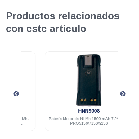
Productos relacionados
con este artículo
.
HNN9008
74 Mhz
Batería Motorola Ni-Mh 1500 mAh 7.2V IP54
Auri
0
PRO5150/7150/9150
con