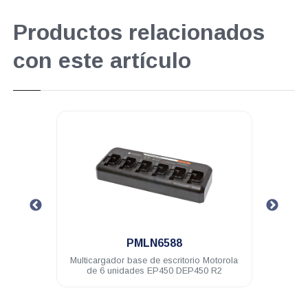
Productos relacionados
con este artículo
.
.
PMLN6588
PMPN41
lticargador base de escritorio Motorola
Cargador individual Mo
de 6 unidades EP450 DEP450 R2
escritorio c/eliminador
EP450 DEP45