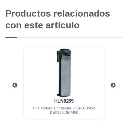
Productos relacionados
con este artículo
.
HLN8255
DEP250
Clip Motorola c/resorte 3" EP350/450
Auri
DEP250 DEP450
con 