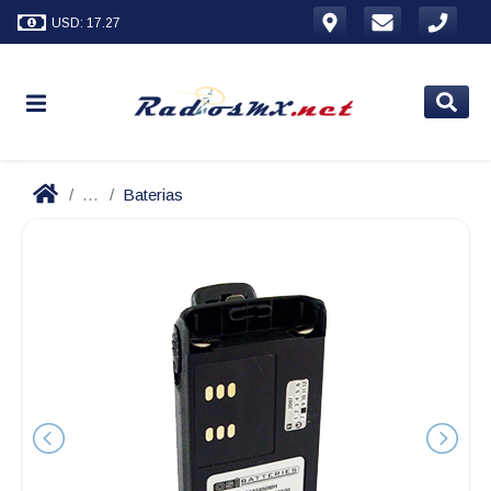
USD: 17.27
...
Baterias