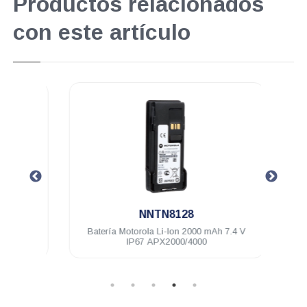
Productos relacionados
con este artículo
.
NNTN8128
7.5 V
Batería Motorola Li-Ion 2000 mAh 7.4 V
K
IP67 APX2000/4000