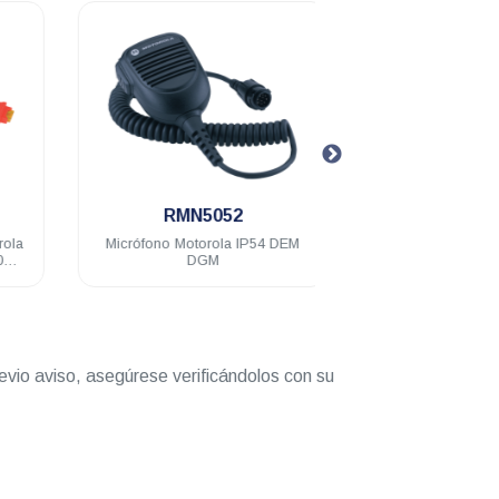
.
.
RMN5052
HLN9073
Micrófono Motorola IP54 DEM
Clip Motorola metál
DGM
micrófono DEM
evio aviso, asegúrese verificándolos con su