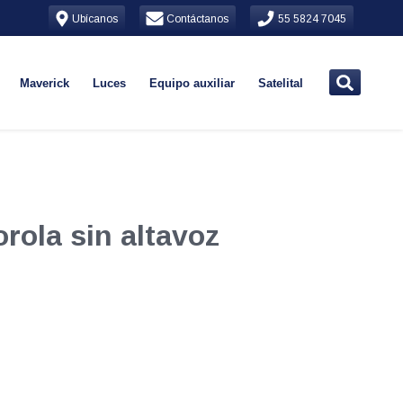
Ubícanos
Contáctanos
55 5824 7045
Maverick
Luces
Equipo auxiliar
Satelital
rola sin altavoz