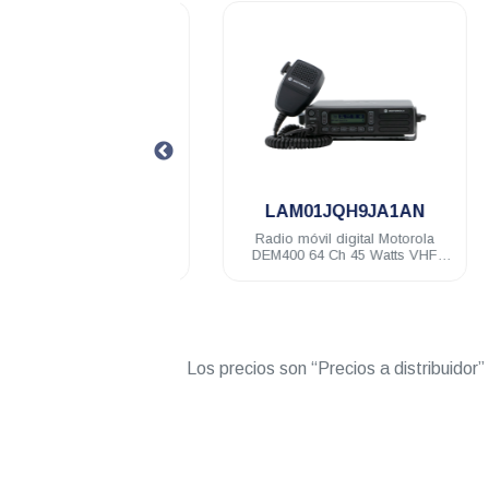
.
.
01JQC9JA1AN
LAM01JQH9JA1AN
óvil digital Motorola
Radio móvil digital Motorola
 16 Ch 45 Watts VHF
DEM400 64 Ch 45 Watts VHF
136-174 Mhz
136-174 Mhz c/d
Los precios son “Precios a distribuidor