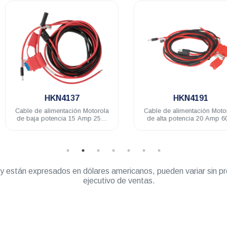
.
.
HKN4137
HKN4191
Cable de alimentación Motorola
Cable de alimentación Motorola
de baja potencia 15 Amp 25W
de alta potencia 20 Amp 60W
DEM DGM TLK150
EM200 EM400 PRO DEM DGM
TLK150
” y están expresados en dólares americanos, pueden variar sin pr
ejecutivo de ventas.