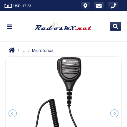
USD: 17.23
...
Microfonos