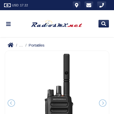
USD: 17.22
...
Portatiles