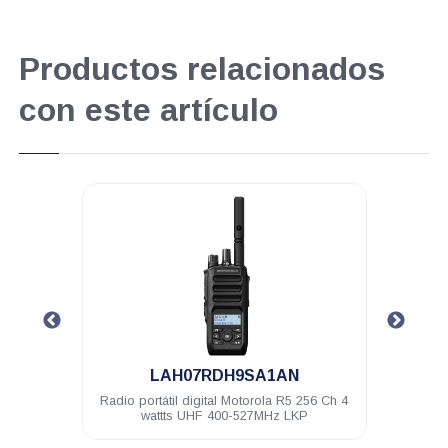
Productos relacionados
con este artículo
.
LAH07RDH9SA1AN
6 Ch 5
Radio portátil digital Motorola R5 256 Ch 4
Clip 
wattts UHF 400-527MHz LKP