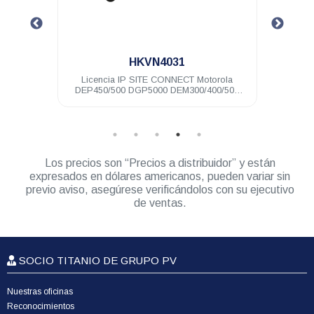
.
HKVN4031
 64 Ch
Licencia IP SITE CONNECT Motorola
Repet
DEP450/500 DGP5000 DEM300/400/500
DGM5000
Los precios son “Precios a distribuidor” y están
expresados en dólares americanos, pueden variar sin
previo aviso, asegúrese verificándolos con su ejecutivo
de ventas.
SOCIO TITANIO DE GRUPO PV
Nuestras oficinas
Reconocimientos