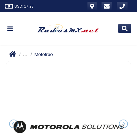
USD: 17.23
...
Mototrbo