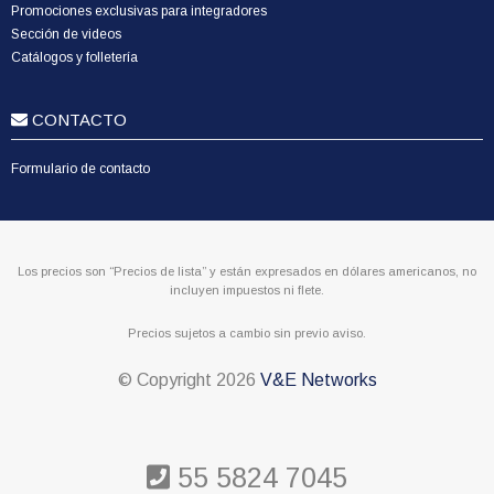
Promociones exclusivas para integradores
Sección de videos
Catálogos y folletería
CONTACTO
Formulario de contacto
Los precios son “Precios de lista” y están expresados en dólares americanos, no
incluyen impuestos ni flete.
Precios sujetos a cambio sin previo aviso.
© Copyright
2026
V&E Networks
55 5824 7045