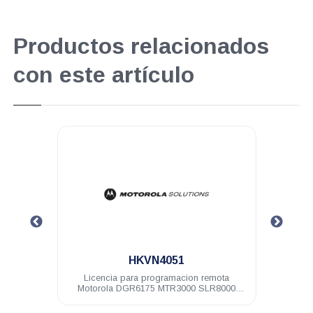
Productos relacionados
con este artículo
.
HKVN4051
torola
Licencia para programacion remota
Licen
Motorola DGR6175 MTR3000 SLR8000
SLR5100