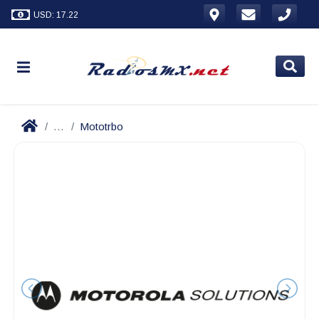
USD: 17.22
...
Mototrbo