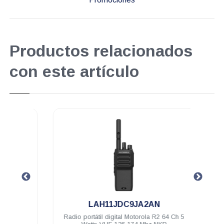
Productos relacionados
con este artículo
.
LAH11JDC9JA2AN
hilos
Radio portátil digital Motorola R2 64 Ch 5
Radio