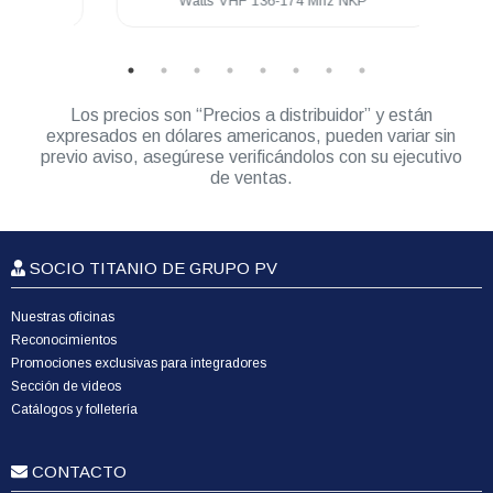
TR720
Watts VHF 136-174 Mhz NKP
Los precios son “Precios a distribuidor” y están
expresados en dólares americanos, pueden variar sin
previo aviso, asegúrese verificándolos con su ejecutivo
de ventas.
SOCIO TITANIO DE GRUPO PV
Nuestras oficinas
Reconocimientos
Promociones exclusivas para integradores
Sección de videos
Catálogos y folletería
CONTACTO