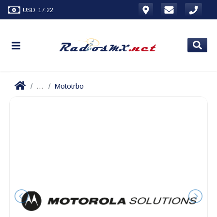
USD: 17.22
...
Mototrbo