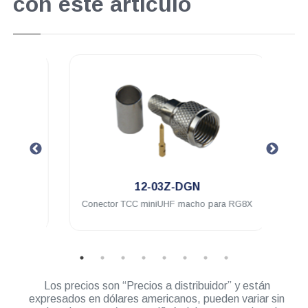
con este artículo
.
12-03Z-DGN
ra a
Conector TCC miniUHF macho para RG8X
Conec
l
UH
Los precios son “Precios a distribuidor” y están
expresados en dólares americanos, pueden variar sin