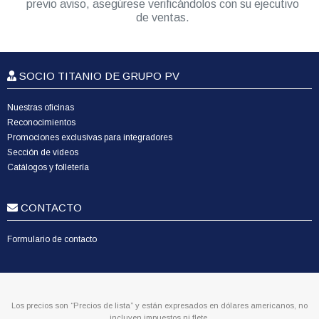
previo aviso, asegúrese verificándolos con su ejecutivo
de ventas.
SOCIO TITANIO DE GRUPO PV
Nuestras oficinas
Reconocimientos
Promociones exclusivas para integradores
Sección de videos
Catálogos y folletería
CONTACTO
Formulario de contacto
Los precios son “Precios de lista” y están expresados en dólares americanos, no
incluyen impuestos ni flete.