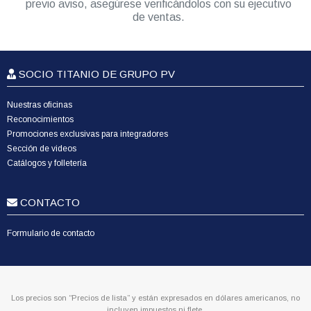
previo aviso, asegúrese verificándolos con su ejecutivo
de ventas.
SOCIO TITANIO DE GRUPO PV
Nuestras oficinas
Reconocimientos
Promociones exclusivas para integradores
Sección de videos
Catálogos y folletería
CONTACTO
Formulario de contacto
Los precios son “Precios de lista” y están expresados en dólares americanos, no
incluyen impuestos ni flete.