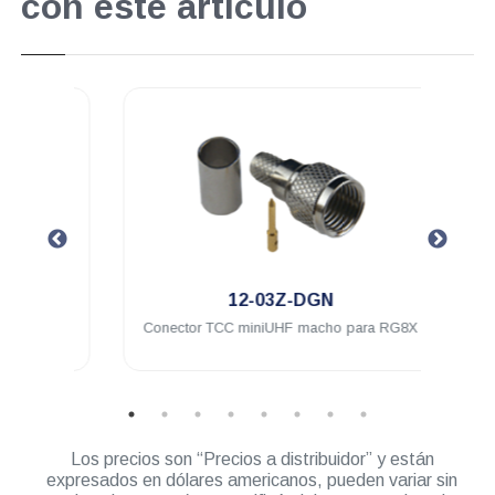
con este artículo
.
12-03Z-DGN
ra a
Conector TCC miniUHF macho para RG8X
Conec
l
UH
Los precios son “Precios a distribuidor” y están
expresados en dólares americanos, pueden variar sin