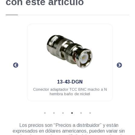
con este artículo
.
13-43-DGN
a BNC
Conector adaptador TCC BNC macho a N
Cone
hembra baño de nickel
B
Los precios son “Precios a distribuidor” y están
expresados en dólares americanos, pueden variar sin