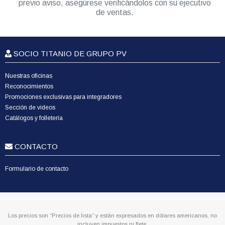
previo aviso, asegúrese verificándolos con su ejecutivo
de ventas.
SOCIO TITANIO DE GRUPO PV
Nuestras oficinas
Reconocimientos
Promociones exclusivas para integradores
Sección de videos
Catálogos y folletería
CONTACTO
Formulario de contacto
Los precios son “Precios de lista” y están expresados en dólares americanos, no
incluyen impuestos ni flete.