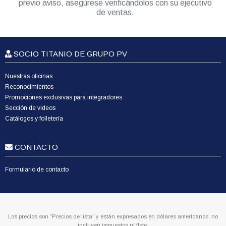
previo aviso, asegúrese verificándolos con su ejecutivo
de ventas.
SOCIO TITANIO DE GRUPO PV
Nuestras oficinas
Reconocimientos
Promociones exclusivas para integradores
Sección de videos
Catálogos y folletería
CONTACTO
Formulario de contacto
Los precios son “Precios de lista” y están expresados en dólares americanos, no
incluyen impuestos ni flete.