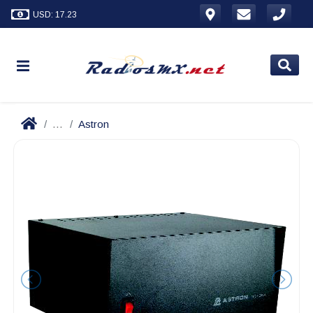
USD: 17.23
...
Astron