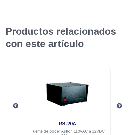
Productos relacionados
con este artículo
.
RS-20A
12VDC
Fuente de poder Astron 110VAC a 12VDC
Fuen