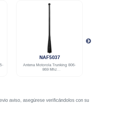
.
.
NAF5037
PMAE400
-
Antena Motorola Trunking 806-
Antena stubby Motorol
869 Mhz
470 Mhz 9 cm EP350
MTP1500/MTP700/MTP7507/XTS2500/XTS5000
DEP450 PRO5150/7
Elite
evio aviso, asegúrese verificándolos con su