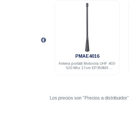
.
.
PMAE4003
PMAE4016
ubby Motorola UHF 430-
Antena portátil Motorola UHF 403-
9 cm EP350MX DEP250
520 Mhz 17cm EP350MX
 PRO5150/7150 PRO
PRO5150/7150 DEP250 DEP450
Elite
Los precios son “Precios a distribuidor