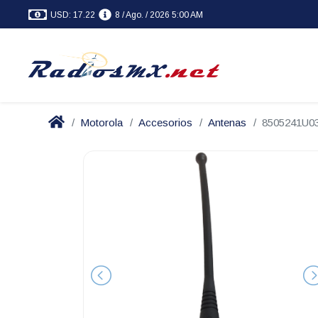
USD: 17.22
8 / Ago. / 2026 5:00 AM
Motorola
Accesorios
Antenas
8505241U0