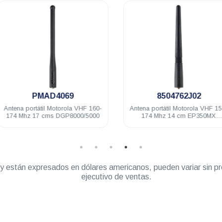
.
.
PMAD4069
8504762J02
Antena portátil Motorola VHF 160-
Antena portátil Motorola VHF 155
174 Mhz 17 cms DGP8000/5000
174 Mhz 14 cm EP350MX
DEP450 PRO5150/7150 Elite
” y están expresados en dólares americanos, pueden variar sin pr
ejecutivo de ventas.