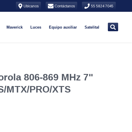
Ubícanos
Contáctanos
55 5824 7045
Maverick
Luces
Equipo auxiliar
Satelital
torola 806-869 MHz 7"
TS/MTX/PRO/XTS