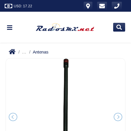
USD: 17.22
...
Antenas