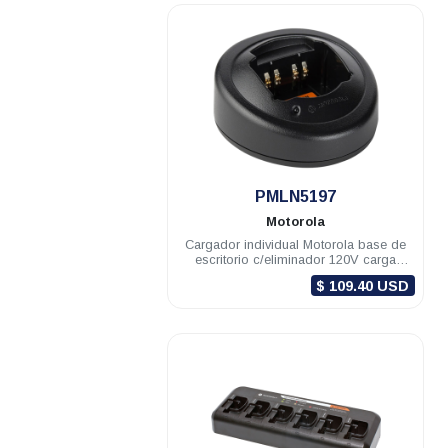
.
PMLN5197
Motorola
Cargador individual Motorola base de
escritorio c/eliminador 120V carga
rápida PRO5150/7150
$ 109.40 USD