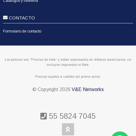
Catálogos y folletería
CONTACTO
Formulario de contacto
Los precios son “Precios de lista” y están expresados en dólares americanos, no
incluyen impuestos ni flete.
Precios sujetos a cambio sin previo aviso.
© Copyright
2026
V&E Networks
55 5824 7045