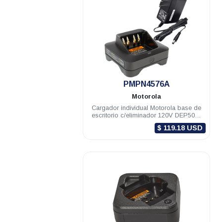
.
PMPN4576A
Motorola
Cargador individual Motorola base de
escritorio c/eliminador 120V DEP500e
DGPe R7 APX900/2000
$ 119.18 USD