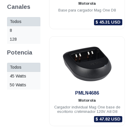
Motorola
Canales
Base para cargador Mag One D8
Todos
$ 45.31 USD
8
128
Potencia
Todos
45 Watts
50 Watts
.
PMLN4686
Motorola
Cargador individual Mag One base de
escritorio c/eliminador 120V A8 D8
$ 47.82 USD