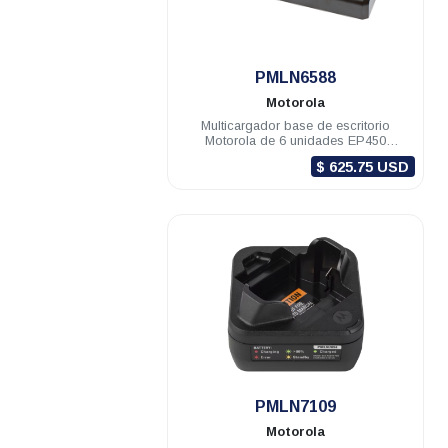
.
PMLN6588
Motorola
Multicargador base de escritorio
Motorola de 6 unidades EP450
DEP450 R2
$ 625.75 USD
.
PMLN7109
Motorola