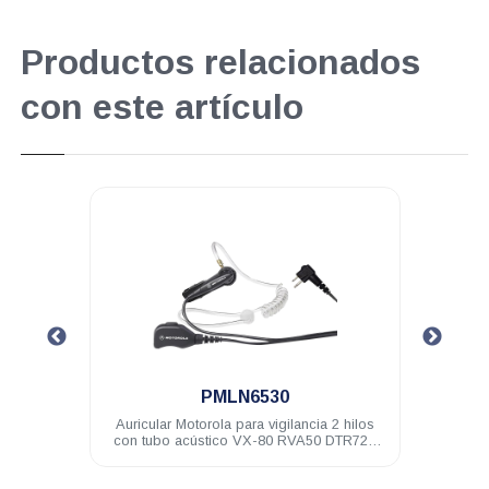
Productos relacionados
con este artículo
.
PMLN6530
-174Mhz
Auricular Motorola para vigilancia 2 hilos
con tubo acústico VX-80 RVA50 DTR720
A8 DEP250 DEP450 R2