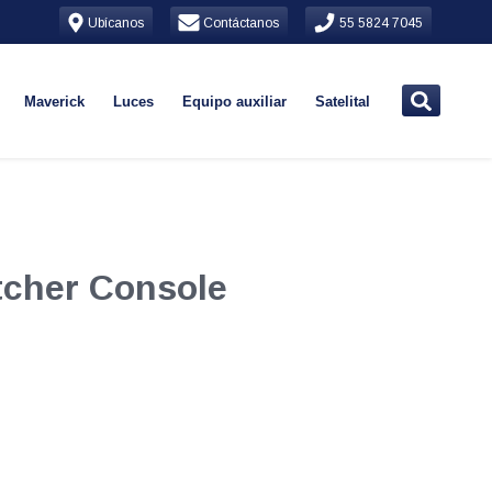
Ubícanos
Contáctanos
55 5824 7045
Maverick
Luces
Equipo auxiliar
Satelital
tcher Console