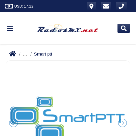
USD: 17.22
...
Smart ptt