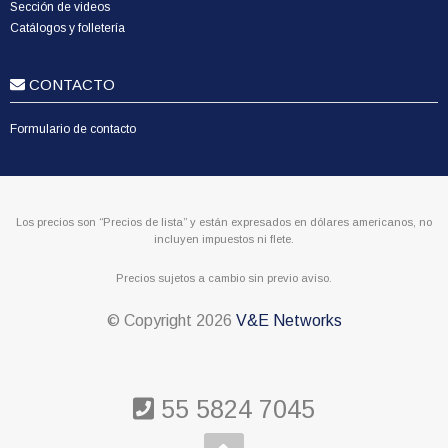
Sección de videos
Catálogos y folletería
CONTACTO
Formulario de contacto
Los precios son “Precios de lista” y están expresados en dólares americanos, no
incluyen impuestos ni flete.
Precios sujetos a cambio sin previo aviso.
© Copyright
2026
V&E Networks
55 5824 7045