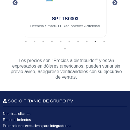
.
SPTTS0003
eway
Licencia SmartPTT Radioserver Adicional
Lice
Los precios son “Precios a distribuidor” y están
expresados en dólares americanos, pueden variar sin
previo aviso, asegúrese verificándolos con su ejecutivo
de ventas.
SOCIO TITANIO DE GRUPO PV
Nuestras oficinas
Reconocimientos
Promociones exclusivas para integradores