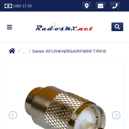
USD: 17.23
...
Series RFU/HKN/RSA/RFN/RFT/RFB