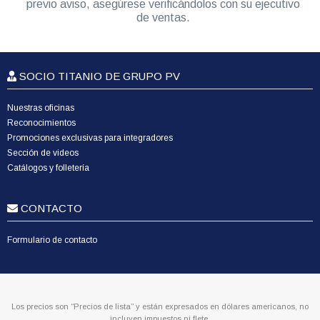
previo aviso, asegúrese verificándolos con su ejecutivo
de ventas.
SOCIO TITANIO DE GRUPO PV
Nuestras oficinas
Reconocimientos
Promociones exclusivas para integradores
Sección de videos
Catálogos y folletería
CONTACTO
Formulario de contacto
Los precios son “Precios de lista” y están expresados en dólares americanos, no
incluyen impuestos ni flete.