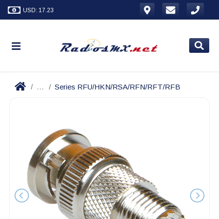
USD: 17.23
...
Series RFU/HKN/RSA/RFN/RFT/RFB