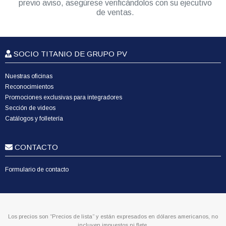
previo aviso, asegúrese verificándolos con su ejecutivo
de ventas.
SOCIO TITANIO DE GRUPO PV
Nuestras oficinas
Reconocimientos
Promociones exclusivas para integradores
Sección de videos
Catálogos y folletería
CONTACTO
Formulario de contacto
Los precios son “Precios de lista” y están expresados en dólares americanos, no
incluyen impuestos ni flete.