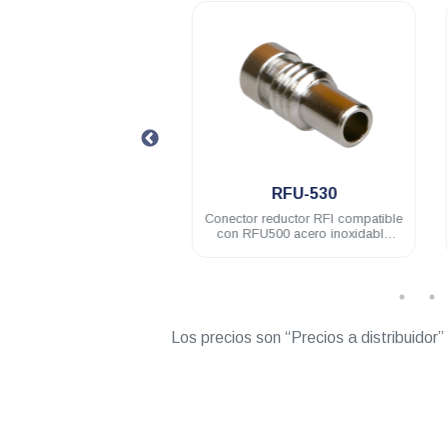
.
.
RFU-538
RFU-530
 adaptador RFI UHF /
Conector reductor RFI compatible
 PL-259 macho
con RFU500 acero inoxidable
cero inoxidable
RG58U
Los precios son “Precios a distribuidor