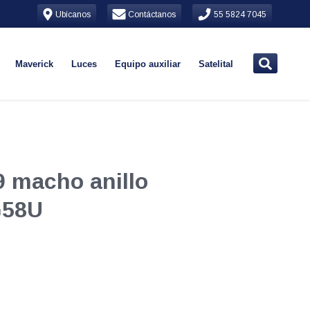
Ubícanos
Contáctanos
55 5824 7045
Maverick
Luces
Equipo auxiliar
Satelital
9 macho anillo
G58U