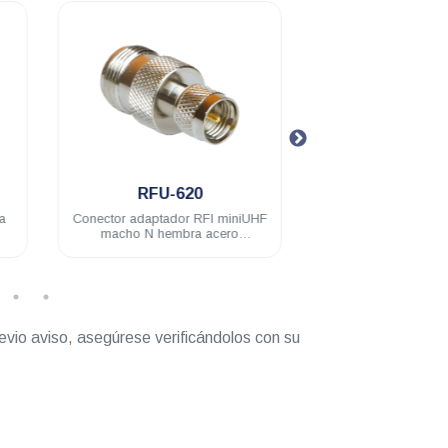
.
.
RFU-620
RFU-621
Conector adaptador RFI miniUHF
Conector adaptador R
macho N hembra acero
macho a UHF / PL-2
inoxidable
acero inoxida
evio aviso, asegúrese verificándolos con su