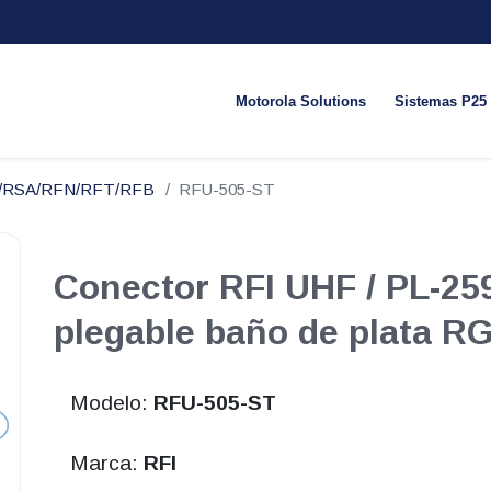
Motorola Solutions
Sistemas P25
N/RSA/RFN/RFT/RFB
RFU-505-ST
Conector RFI UHF / PL-25
plegable baño de plata R
Modelo:
RFU-505-ST
Marca:
RFI