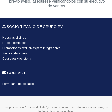
previo aviso, asegúrese verificándolos con su ejecutivo
de ventas.
SOCIO TITANIO DE GRUPO PV
Nuestras oficinas
Reconocimientos
Promociones exclusivas para integradores
Sección de videos
Catálogos y folletería
CONTACTO
Formulario de contacto
Los precios son “Precios de lista” y están expresados en dólares americanos, no
incluyen impuestos ni flete.