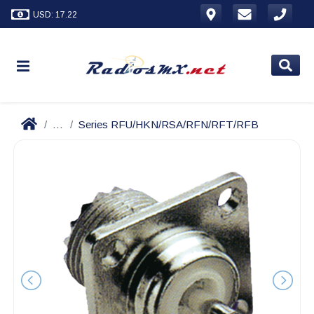
USD: 17.22
...
Series RFU/HKN/RSA/RFN/RFT/RFB