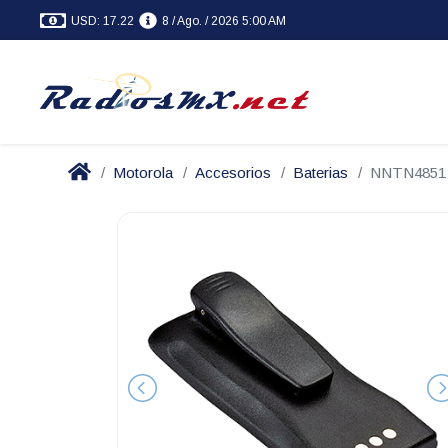
USD: 17.22
8 / Ago. / 2026 5:00 AM
Motorola
Accesorios
Baterias
NNTN4851