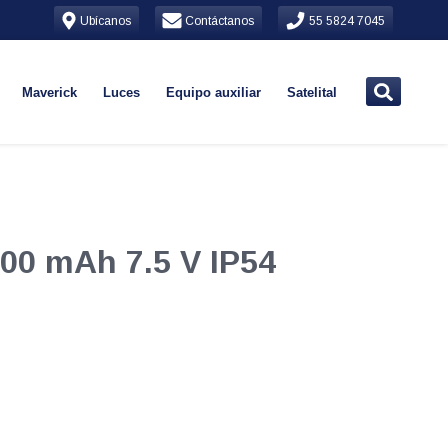
Ubícanos
Contáctanos
55 5824 7045
Maverick
Luces
Equipo auxiliar
Satelital
400 mAh 7.5 V IP54