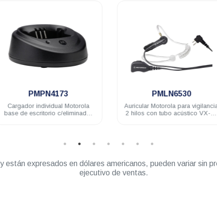
.
.
PMPN4173
PMLN6530
Cargador individual Motorola
Auricular Motorola para vigilanci
base de escritorio c/eliminador
2 hilos con tubo acústico VX-80
120V no Impres EP450 DEP450
RVA50 DTR720 A8 DEP250
R2
DEP450 R2
” y están expresados en dólares americanos, pueden variar sin pr
ejecutivo de ventas.