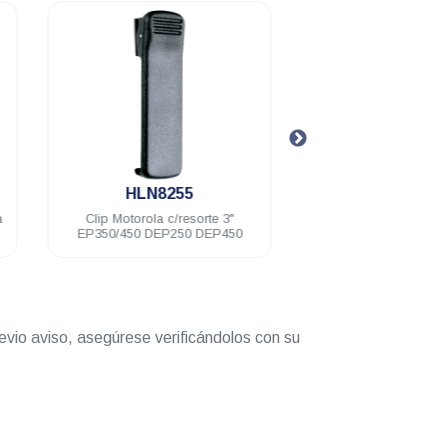
.
.
HLN8255
PMLN444
a
Clip Motorola c/resorte 3"
Audífono Motorola m
EP350/450 DEP250 DEP450
c/VOX 1 hilo negro 
D8 DEP450 DT
evio aviso, asegúrese verificándolos con su