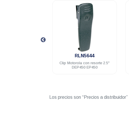
.
.
PMMN4013
RLN5644
no Motorola de solapa
Clip Motorola con resorte 2.5"
 mm IP54 VX-80 RVA50
DEP450 EP450
X DEP250 DEP450 A8
R2
Los precios son “Precios a distribuidor