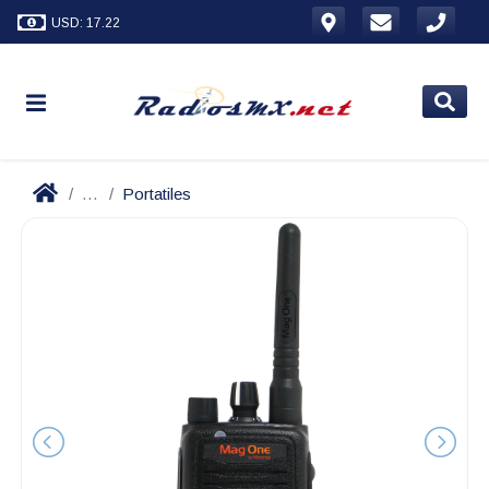
USD: 17.22
...
Portatiles