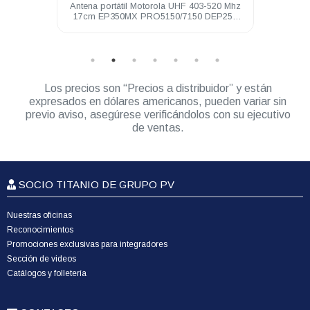
3.5 mm
Antena portátil Motorola UHF 403-520 Mhz
Audíf
250
17cm EP350MX PRO5150/7150 DEP250
neg
DEP450
Los precios son “Precios a distribuidor” y están
expresados en dólares americanos, pueden variar sin
previo aviso, asegúrese verificándolos con su ejecutivo
de ventas.
SOCIO TITANIO DE GRUPO PV
Nuestras oficinas
Reconocimientos
Promociones exclusivas para integradores
Sección de videos
Catálogos y folletería